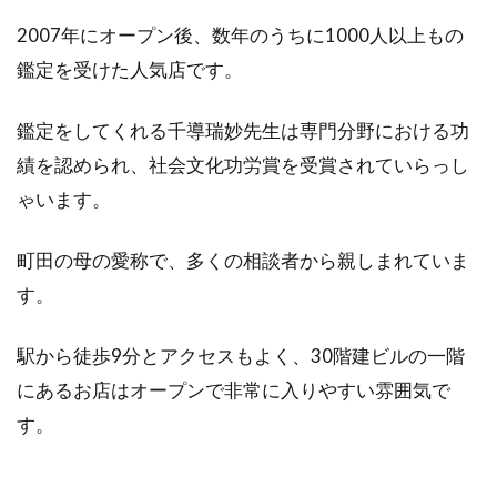
い全
21店
2007年にオープン後、数年のうちに1000人以上もの
舗一
鑑定を受けた人気店です。
覧
4
鑑定をしてくれる千導瑞妙先生は専門分野における功
占
術
績を認められ、社会文化功労賞を受賞されていらっし
別
ゃいます。
オ
ス
ス
町田の母の愛称で、多くの相談者から親しまれていま
メ
す。
の
占
い
駅から徒歩9分とアクセスもよく、30階建ビルの一階
師
にあるお店はオープンで非常に入りやすい雰囲気で
を
紹
す。
介
4.1