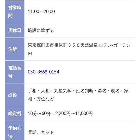
山さ
営業時
11:00～20:00
る子
間
1.6
店休日
施設に準ずる
6．町
田｜
東京都町田市相原町３５８天然温泉 ロテン·ガーデン
未唯
住所
舎
内
（み
いし
電話番
ゃ）
050-3668-0154
号
1.7
7．町
手相・人相・九星気学・姓名判断・命名・改名・家
占術
田｜
相・方位など
町田
モデ
鑑定料
10分〜60分：2,200円〜11,000円
ィ開
運館
予約方
E&E
電話、
ネット
法