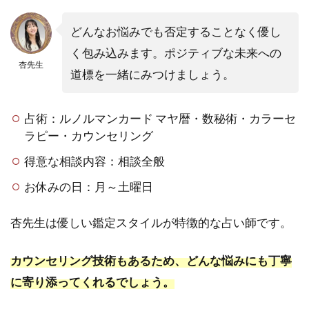
光彩
どんなお悩みでも否定することなく優し
1.11
11．町
く包み込みます。ポジティブな未来への
田｜ス
杏先生
道標を一緒にみつけましょう。
ピリチ
ュアル
カウン
占術：ルノルマンカード マヤ暦・数秘術・カラーセ
セリン
ラピー・カウンセリング
グ＆占
いサロ
得意な相談内容：相談全般
ン ミ
ライな
お休みの日：月～土曜日
び 東
京町田
杏先生は優しい鑑定スタイルが特徴的な占い師です。
店
2
カウンセリング技術もあるため、どんな悩みにも丁寧
まだ
まだ
に寄り添ってくれるでしょう。
あ
る！