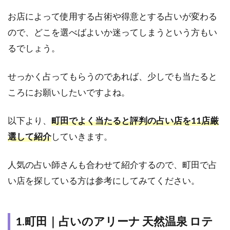
選
お店によって使用する占術や得意とする占いが変わる
1.1
ので、どこを選べばよいか迷ってしまうという方もい
1.町
田｜
るでしょう。
占い
のア
せっかく占ってもらうのであれば、少しでも当たると
リー
ナ 天
ころにお願いしたいですよね。
然温
泉 ロ
以下より、
町田でよく当たると評判の占い店を11店厳
テン
ガー
選して紹介
していきます。
デン
店
人気の占い師さんも合わせて紹介するので、町田で占
1.2
い店を探している方は参考にしてみてください。
2．町
田｜
占い
太陽
1.町田｜占いのアリーナ 天然温泉 ロテ