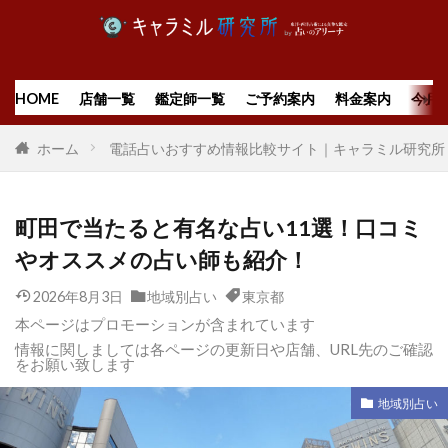
HOME
店舗一覧
鑑定師一覧
ご予約案内
料金案内
今月
ホーム
電話占いおすすめ情報比較サイト｜キャラミル研究所
町田で当たると有名な占い11選！口コミ
やオススメの占い師も紹介！
2026年8月3日
地域別占い
東京都
本ページはプロモーションが含まれています
情報に関しましては各ページの更新日や店舗、URL先のご確認
をお願い致します
地域別占い