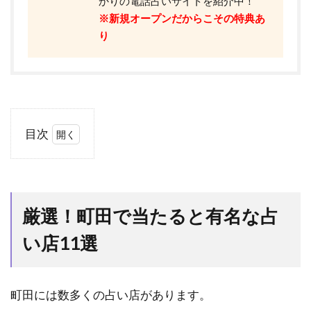
かりの電話占いサイトを紹介中！
※新規オープンだからこその特典あ
り
目次
1
厳
選！
町田
厳選！町田で当たると有名な占
で当
たる
い店11選
と有
名な
占い
店
町田には数多くの占い店があります。
11