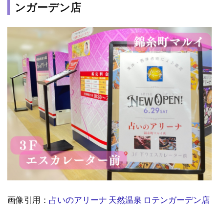
1.3
ンガーデン店
3.町
田｜
こと
りの
タロ
ット
1.4
4．町
田｜
占い
どん
ぐり
1.5
5．町
田｜
整体
占
画像引用：
占いのアリーナ 天然温泉 ロテンガーデン店
い
さる