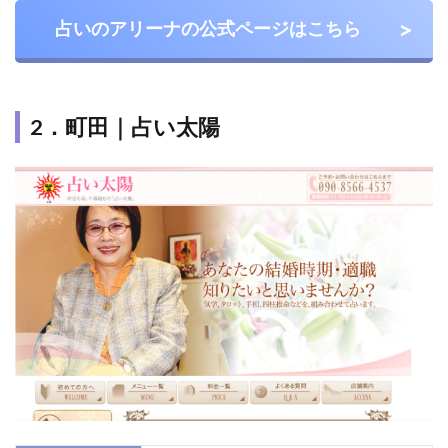
町田
占いのアリーナの公式ページはこちら
でオ
スス
メの
占い
2．町田｜占い太陽
2.1
1.町田
｜占術
堂
Larimar
2.2
2.町
田｜
ヒー
リン
グハ
ウス
紫音