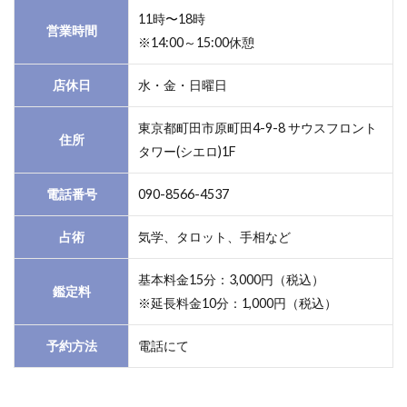
3
11時〜18時
町田
営業時間
近辺
※14:00～15:00休憩
や横
浜・
店休日
水・金・日曜日
横浜
中華
東京都町田市原町田4-9-8 サウスフロント
街で
住所
タワー(シエロ)1F
人気
の占
電話番号
090-8566-4537
い店
情報
占術
気学、タロット、手相など
3.1
1.町
基本料金15分：3,000円（税込）
田で
鑑定料
※延長料金10分：1,000円（税込）
人気
の当
たる
予約方法
電話にて
占い
全12
店舗