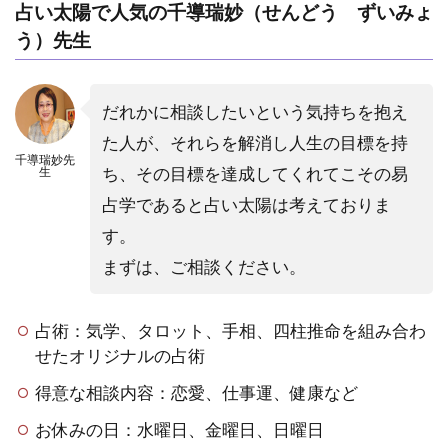
占い太陽で人気の千導瑞妙（せんどう ずいみょ
1.町
田の
う）先生
手相
占い
でオ
だれかに相談したいという気持ちを抱え
スス
メの
た人が、それらを解消し人生の目標を持
先生
千導瑞妙先
ち、その目標を達成してくれてこその易
生
は？
占学であると占い太陽は考えておりま
4.2
す。
2.町
田の
まずは、ご相談ください。
方位
学占
いで
占術：気学、タロット、手相、四柱推命を組み合わ
オス
せたオリジナルの占術
スメ
の先
得意な相談内容：恋愛、仕事運、健康など
生
は？
お休みの日：水曜日、金曜日、日曜日