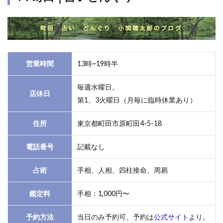
営業時間
13時~19時半
毎週水曜日。
店休日
第1、3火曜日（月毎に臨時休業あり）
住所
東京都町田市原町田4-5-18
電話番号
記載なし
占術
手相、人相、四柱推命、周易
鑑定料
手相：1,000円〜
予約方法
当日のみ予約可、予約は
公式サイト
より。