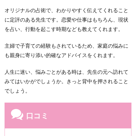
5
オリジナルの占術で、わかりやすく伝えてくれること
お
好
に定評のある先生です。恋愛や仕事はもちろん、現状
み
を占い、行動を起こす時期なども教えてくれます。
の
占
い
主婦で子育ての経験もされているため、家庭の悩みに
師
も親身に寄り添い的確なアドバイスをくれます。
が
見
つ
人生に迷い、悩みごとがある時は、先生の元へ訪れて
か
みてはいかがでしょうか。きっと背中を押されること
ら
な
でしょう。
か
っ
た
口コミ
場
合