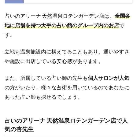
1.8
8．町
田｜町
占いのアリーナ 天然温泉ロテンガーデン店は、
全国各
田占い
地に店舗を持つ大手の占い館のグループ内のお店
で
HOUSE
ージョ
す。
ルナの
占いコ
立地も温泉施設内に構えてることもあり、通いやすさ
ーナー
や施設に出店している安心感があります。
1.9
9．
町田｜
また、所属している占い師の先生も
個人サロンが人気
Selene（セ
レーネ）
の方がいたり、様々な占術を用いているのであなたに
1.10
あった占い師も探せるでしょう。
10．町
田｜占
いサロ
占いのアリーナ 天然温泉ロテンガーデン店で人
ン 瑠
気の杏先生
璃洞
町田の