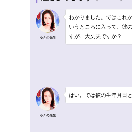
徹底
解説
わかりました。ではこれ
2.1
いうところに入って、彼
ゆき
すが、大丈夫ですか？
ゆきの先生
の先
生の
プロ
フィ
ール
2.2
ゆき
の先
はい。では彼の生年月日
生は
霊
感・
ゆきの先生
霊視
能力
によ