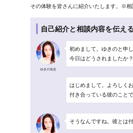
その体験を皆さんに紹介いたします。※相
ュ
ー
1.1
自己紹介と相談内容を伝える
自己紹
介と相
談内容
初めまして。ゆきのと申
を伝え
今日はどうされましたか
る
（０:00
ゆきの先生
～）
1.2
はじめまして。よろしく
鑑定し
付き合っている彼のこと
てもら
う
（2:40
～）
そうなんですね。彼とは
1.3