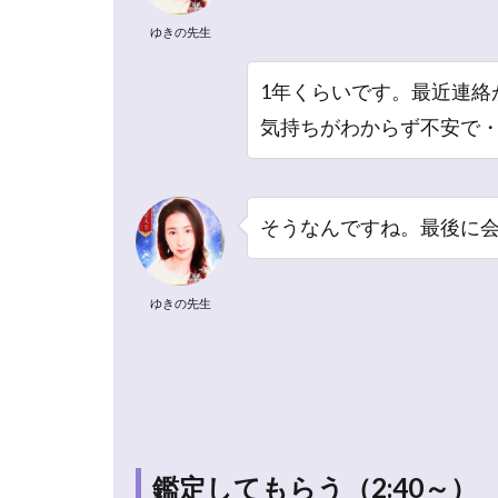
ゆき
ゆきの先生
の先
生の
1年くらいです。最近連絡
鑑定
体験
気持ちがわからず不安で
のま
とめ
2
そうなんですね。最後に
電話
占い
リノ
ゆきの先生
アの
ゆき
の先
生と
は？
占術
や特
鑑定してもらう（2:40～）
徴を