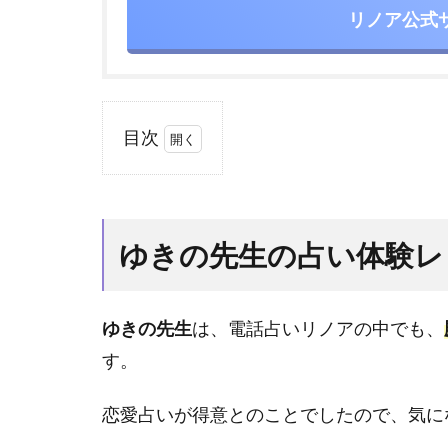
リノア公式
目次
1
ゆ
き
の
ゆきの先生の占い体験レ
先
生
の
ゆきの先生
は、電話占いリノアの中でも、
占
い
す。
体
験
恋愛占いが得意とのことでしたので、気に
レ
ビ