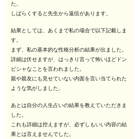
6.3
た。
LINE
しばらくすると先生から返信があります。
占い
は未
成年
結果としては、あくまで私の場合で以下記載しま
でも
す。
利用
でき
まず、私の基本的な性格分析の結果が出ました。
る？
詳細は伏せますが、はっきり言って怖いほどドン
7
ピシャなことを言われました。
似た
親や親友にも見せていない内面を言い当てられた
よう
なサ
ような気がしました。
ービ
スな
あとは自分の人生占いの結果を教えていただきま
らチ
ャッ
した。
ト占
これも詳細は控えますが、必ずしもいい内容の結
いヴ
ェル
果とは言えませんでした。
ニが