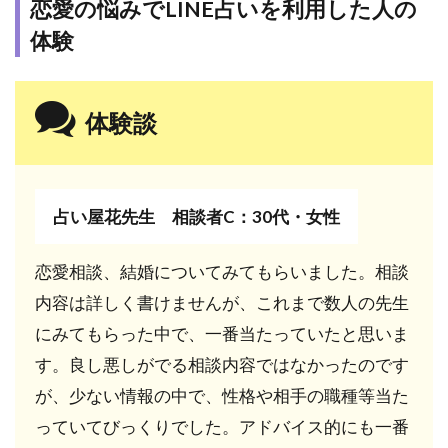
恋愛の悩みでLINE占いを利用した人の
でも
LINE
体験
占い
で当
たる
体験談
と評
判の
先生
5名
占い屋花先生 相談者C：30代・女性
8.1
不倫
問題
恋愛相談、結婚についてみてもらいました。相談
なら
内容は詳しく書けませんが、これまで数人の先生
この
先
にみてもらった中で、一番当たっていたと思いま
生！
す。良し悪しがでる相談内容ではなかったのです
三島
レイ
が、少ない情報の中で、性格や相手の職種等当た
ラ先
っていてびっくりでした。アドバイス的にも一番
生