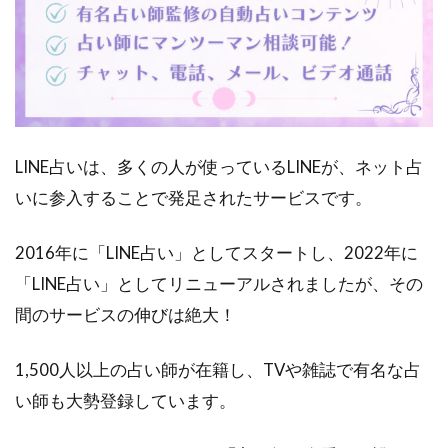
いコン
テンツ
1.2
「チ
ャッ
ト占
い」
LINE占いは、多くの人が使っているLINEが、ネット占
は占
いに参入することで発足されたサービスです。
い師
にマ
ンツ
2016年に「LINE占い」としてスタートし、2022年に
ーマ
「LINE占い」としてリニューアルされましたが、その
ン相
談可
間のサービスの伸びは絶大！
能！
10分
1,500人以上の占い師が在籍し、TVや雑誌で有名な占
無料
鑑定
い師も大勢登録しています。
はこ
こで