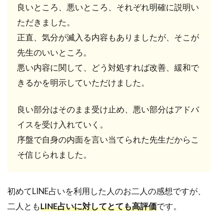
良いところ、悪いところ、それぞれ明確に説明い
有
名！
ただきました。
正直、気分が滅入る内容もありましたが、そこが
7.1
占い
先生のいいところ。
師は
悪い内容に関して、どう対処すれば改善、緩和で
厳格
なオ
きるかを明示していただけました。
ーデ
ィシ
良い部分はそのまま受け止め、悪い部分はアドバ
ョン
を通
イスを受け入れていく。
過し
序盤で自身の内面を言い当てられた先生だからこ
た先
生ば
そ信じられました。
かり
7.2
ヴェ
初めてLINE占いを利用した人のお二人の感想ですが、
ルニ
二人とも
LINE占いに対してとても高評価
です。
のチ