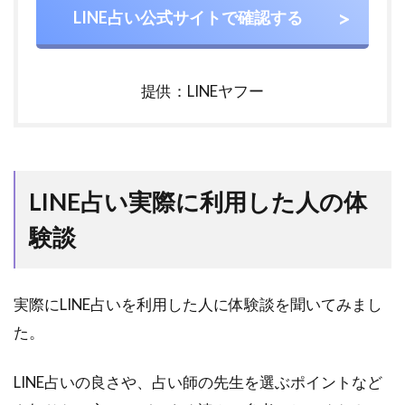
トカ
LINE占い公式サイトで確認する
ード
を持
って
いな
提供：LINEヤフー
いと
10分
無料
は使
えな
い
LINE占い実際に利用した人の体
5.4
験談
占い
師に
よっ
ては
実際にLINE占いを利用した人に体験談を聞いてみまし
10分
た。
無料
鑑定
に対
LINE占いの良さや、占い師の先生を選ぶポイントなど
応し