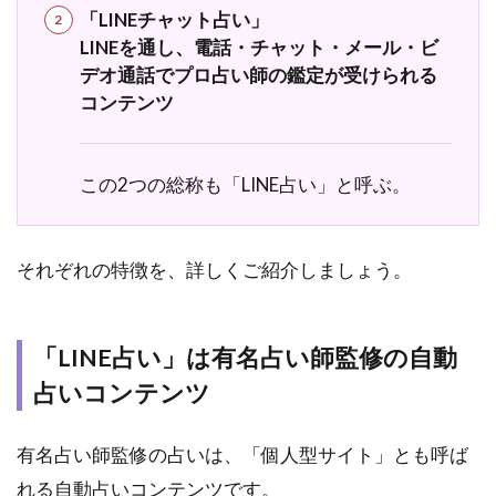
て
「LINEチャット占い」
LINE
LINEを通し、電話・チャット・メール・ビ
占い
デオ通話でプロ占い師の鑑定が受けられる
を利
コンテンツ
用し
た人
の体
験談
この2つの総称も「LINE占い」と呼ぶ。
2.2
恋愛
の悩
それぞれの特徴を、詳しくご紹介しましょう。
みで
LINE
占い
「LINE占い」は有名占い師監修の自動
を利
用し
占いコンテンツ
た人
の体
験
有名占い師監修の占いは、「個人型サイト」とも呼ば
れる自動占いコンテンツです。
2.3