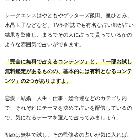
仕事
や人
シークエンスはやともやゲッターズ飯田、星ひとみ、
間関
水晶玉子などなど、TVや雑誌でも有名な占い師が占い
係で
LINE
結果を監修し、まるでその人に占って貰っているかの
占い
ような雰囲気で占いができます。
を利
用し
た人
「完全に無料で占えるコンテンツ」と、「一部お試し
の体
無料鑑定があるものの、基本的には有料となるコンテ
験談
ンツ」の2つがありますよ。
3
LINE
占い
恋愛・結婚・人生・仕事・総合運などのカテゴリ内
を10
で、それぞれにテーマを決めて占いを配信しているの
分間
無料
で、気になるテーマを選んで占ってみましょう。
にす
る方
初めは無料で試し、その監修者の占いが気に入れば、
法