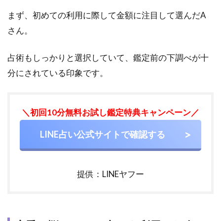
ャッ
ト占
まず、初めての利用に際して金額に注目して選んだA
いは1
さん。
対1で
ご相
談者
占術もしっかりと選択していて、鑑定前の下調べが十
様に
分にされている印象です。
対応
7.3
初回
＼初回10分無料お試し鑑定特典キャンペーン／
10分
無料
LINE占い公式サイトで確認する
鑑定
もあ
りま
す
提供：LINEヤフー
8
初回
10分
無料