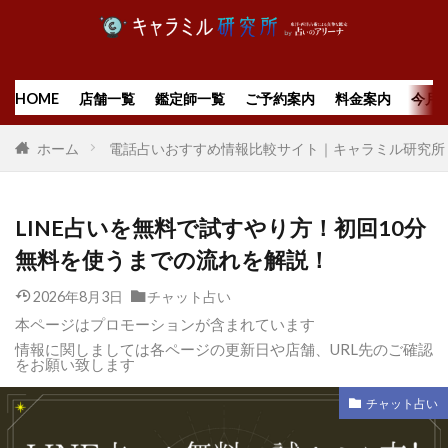
HOME
店舗一覧
鑑定師一覧
ご予約案内
料金案内
今月
ホーム
電話占いおすすめ情報比較サイト｜キャラミル研究所
LINE占いを無料で試すやり方！初回10分
無料を使うまでの流れを解説！
2026年8月3日
チャット占い
本ページはプロモーションが含まれています
情報に関しましては各ページの更新日や店舗、URL先のご確認
をお願い致します
チャット占い