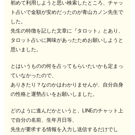
初めて利用しようと思い検索したところ、チャッ
達に
ト占いで金額が安めだったのが青山カノン先生で
バレ
な
した。
い？
先生の特徴を記した文章に『タロット』とあり、
6.2
タロット占いに興味があったためお願いしようと
10分
思いました。
無料
なの
は
とはいうものの何を占ってもらいたいかも定まっ
「電
ていなかったので、
話」
「チ
ありきたり？なのかはわかりませんが、自分自身
ャッ
の性格と運勢占いをお願いしました。
ト」
のど
ちら
どのように進んだかというと、LINEのチャット上
か1回
だ
で自分の名前、生年月日等、
け？
先生が要求する情報を入力し送信するだけでし