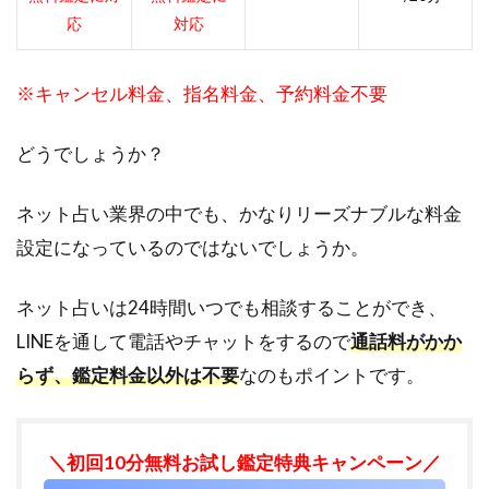
との
応
対応
ない
人限
定
※キャンセル料金、指名料金、予約料金不要
5.2
LINE
どうでしょうか？
が入
った
ネット占い業界の中でも、かなりリーズナブルな料金
スマ
ホか
設定になっているのではないでしょうか。
ら公
式ペ
ネット占いは24時間いつでも相談することができ、
ージ
を見
LINEを通して電話やチャットをするので
通話料がかか
るべ
らず、鑑定料金以外は不要
なのもポイントです。
し
5.3
クレ
＼初回10分無料お試し鑑定特典キャンペーン／
ジッ