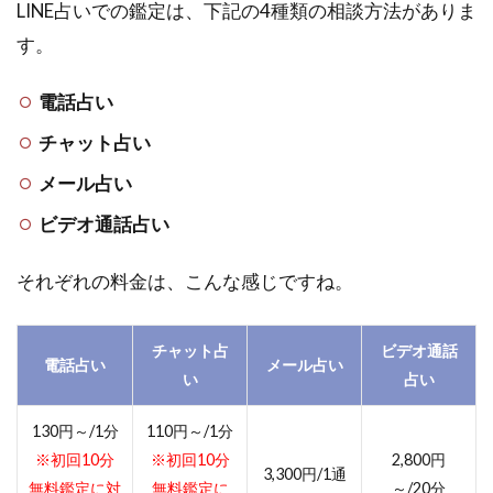
師を
LINE占いでの鑑定は、下記の4種類の相談方法がありま
待つ
す。
5
LINE
電話占い
無料
チャット占い
占い
使用
メール占い
時の
注意
ビデオ通話占い
点
5.1
それぞれの料金は、こんな感じですね。
10分
無料
鑑定
チャット占
ビデオ通話
電話占い
メール占い
は
い
占い
LINE
占い
130円～/1分
110円～/1分
を利
※初回10分
※初回10分
2,800円
用し
3,300円/1通
たこ
無料鑑定に対
無料鑑定に
～/20分