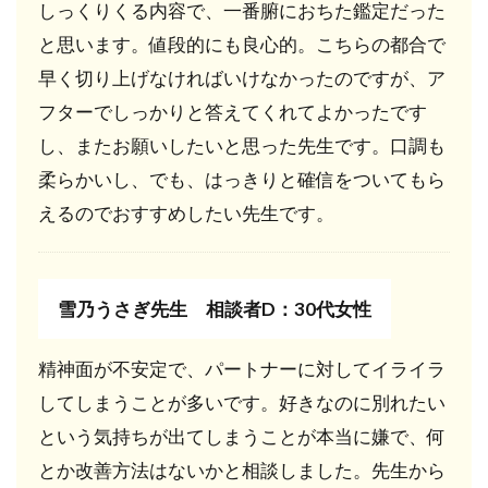
しっくりくる内容で、一番腑におちた鑑定だった
8.2
悩み
と思います。値段的にも良心的。こちらの都合で
から成長
の糧を見
早く切り上げなければいけなかったのですが、ア
出す：ジ
フターでしっかりと答えてくれてよかったです
ャーマン
ーヒーラ
し、またお願いしたいと思った先生です。口調も
ー
柔らかいし、でも、はっきりと確信をついてもら
Wolfmond
先生
えるのでおすすめしたい先生です。
8.3
復縁
を叶
雪乃うさぎ先生 相談者D：30代女性
える
には
この
精神面が不安定で、パートナーに対してイライラ
人！
してしまうことが多いです。好きなのに別れたい
アイ
リス
という気持ちが出てしまうことが本当に嫌で、何
-iris-
とか改善方法はないかと相談しました。先生から
先生