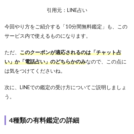
電話相談、
チャット相
引用元：LINE占い
談のどちら
かを選ぶ
今回やり方をご紹介する「10分間無料鑑定」も、この
4.3
サービス内で使えるものになります。
【STEP.3】
相談の概要
を入力
ただ、
このクーポンが適応されるのは「チャット占
4.4
い」か「電話占い」のどちらかのみ
なので、この点に
【STEP.4】
は気をつけてくださいね。
支払方法の
選択
次に、LINEでの鑑定の受け方についてご説明しましょ
4.5
う。
トー
クル
ーム
に移
4種類の有料鑑定の詳細
動し
占い