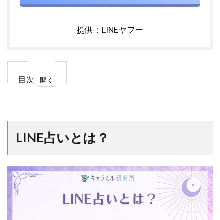
提供：LINEヤフー
目次
1
LINE
占い
と
LINE占いとは？
は？
1.1
「LINE
占い」
は有名
占い師
監修の
自動占