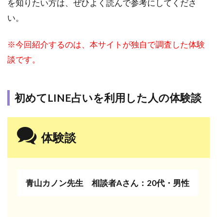
を知りたい方は、ぜひよく読んで参考にしてくださ
てい
ない
い。
こと
があ
※今回紹介するのは、本サイトが独自で調査した体験
る
談です。
6
LINE
占い
初めてLINE占いを利用した人の体験談
への
よく
ある
質問
体験談
6.1
LINE
占い
を使
青山カノン先生 相談者Aさん：20代・男性
って
いる
こと
が友