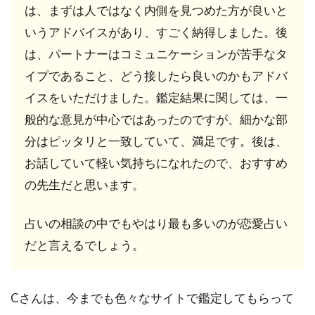
は、まずは人ではなく内側を見つめた方が良いと
8.4
いうアドバイスがあり、すごく納得しました。後
人間
関係
は、パートナーはコミュニケーションが苦手なタ
を修
イプであること、どう接したら良いのかもアドバ
正す
るな
イスをいただけました。鑑定結果に関しては、一
ら
般的な意見が中心ではあったのですが、細かな部
NICO
先
分はピッタリと一致していて、満足です。後は、
生！
お話していて軽い気持ちになれたので、おすすめ
8.5
の先生だと思います。
純粋
な霊
占いの相談の中でもやはり最も多いのが恋愛占い
視鑑
定
だと言えるでしょう。
師！
良寛
（り
Cさんは、今までも色々なサイトで鑑定してもらって
ょう
か