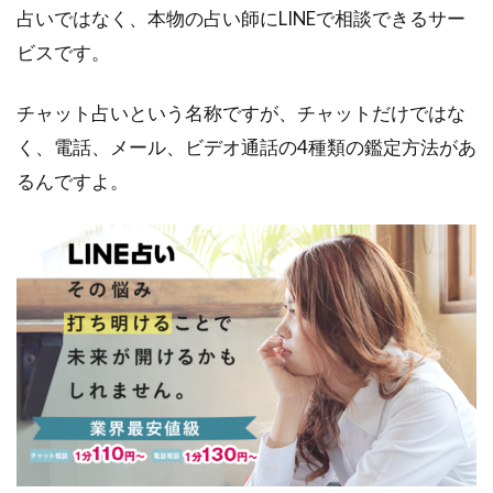
占いではなく、本物の占い師にLINEで相談できるサー
方法
ビスです。
4
LINE
占い
チャット占いという名称ですが、チャットだけではな
で10
く、電話、メール、ビデオ通話の4種類の鑑定方法があ
分無
料鑑
るんですよ。
定を
受け
る方
法
4.1
【STEP.1】
まずは相談
したい占い
師を選ぶ
4.2
【STEP.2】