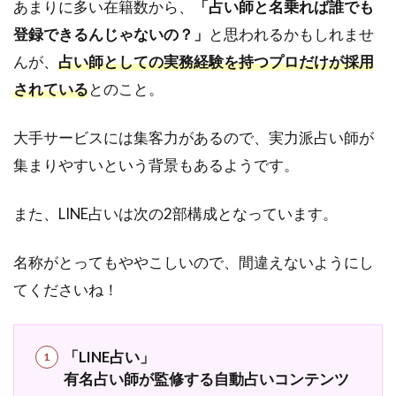
あまりに多い在籍数から、
「占い師と名乗れば誰でも
使え
る
登録できるんじゃないの？」
と思われるかもしれませ
1.3
んが、
占い師としての実務経験を持つプロだけが採用
4種類
されている
とのこと。
の有
料鑑
定の
大手サービスには集客力があるので、実力派占い師が
詳細
集まりやすいという背景もあるようです。
2
LINE
また、LINE占いは次の2部構成となっています。
占い
実際
に利
名称がとってもややこしいので、間違えないようにし
用し
てくださいね！
た人
の体
験談
「LINE占い」
2.1
有名占い師が監修する自動占いコンテンツ
初め