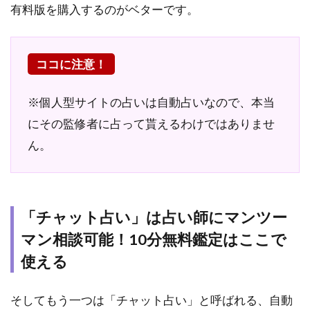
有料版を購入するのがベターです。
3.1
スマ
ホか
ら
ココに注意！
LINE
占い
※個人型サイトの占いは自動占いなので、本当
の公
式ペ
にその監修者に占って貰えるわけではありませ
ージ
ん。
へジ
ャン
プす
るだ
け
「チャット占い」は占い師にマンツー
3.2
マン相談可能！10分無料鑑定はここで
10分
使える
間無
料鑑
定の
そしてもう一つは「チャット占い」と呼ばれる、自動
確認