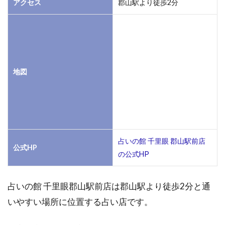
アクセス
郡山駅より徒歩2分
めは
な）
1.6
陶華
（と
う
地図
か）
1.7
気ま
ぐれ
工房
紫陽
占いの館 千里眼 郡山駅前店
公式HP
花
の公式HP
1.8
占
占いの館 千里眼郡山駅前店は郡山駅より徒歩2分と通
い・
霊
いやすい場所に位置する占い店です。
視・
スピ