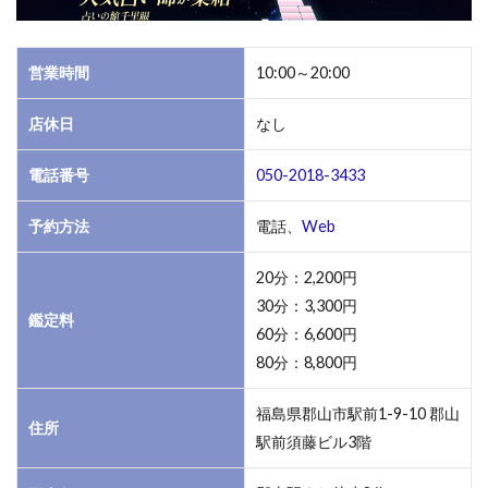
ら
1.3
占い
営業時間
10:00～20:00
飛天
（ひ
店休日
なし
て
ん）
電話番号
050-2018-3433
1.4
カリ
予約方法
電話、
Web
ス・
クリ
20分：2,200円
スタ
30分：3,300円
ル
鑑定料
60分：6,600円
1.5
80分：8,800円
占館
夢花
福島県郡山市駅前1-9-10 郡山
住所
（せ
駅前須藤ビル3階
んか
ん ゆ