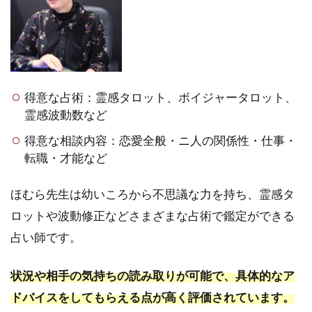
占
い
一
覧
3
得意な占術：霊感タロット、ボイジャータロット、
郡
霊感波動数など
山
の
得意な相談内容：恋愛全般・ニ人の関係性・仕事・
占
転職・才能など
い
に
関
ほむら先生は幼いころから不思議な力を持ち、霊感タ
す
ロットや波動修正などさまざまな占術で鑑定ができる
る
よ
占い師です。
く
あ
状況や相手の気持ちの読み取りが可能で、具体的なア
る
質
ドバイスをしてもらえる点が高く評価されています。
問