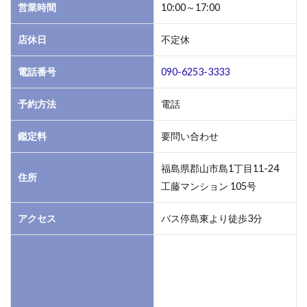
営業時間
10:00～17:00
見
つ
店休日
不定休
か
ら
な
電話番号
090-6253-3333
か
っ
予約方法
電話
た
場
鑑定料
要問い合わせ
合
5
福島県郡山市島1丁目11-24
住所
ま
工藤マンション 105号
と
め
アクセス
バス停島東より徒歩3分