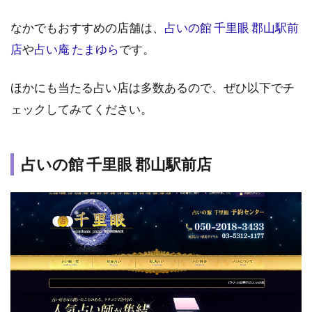
ほ
ど
なかでもおすすめの店舗は、
占いの館 千里眼 郡山駅前
当
店
や
占い庵 たまゆら
です。
た
る
占
ほかにも当たる占い店は多数あるので、ぜひ以下でチ
い9
ェックしてみてください。
選
1.1
占い
占いの館 千里眼 郡山駅前店
の館
千里
眼 郡
山駅
前店
1.2
占い
庵 た
まゆ