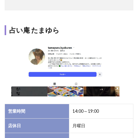
3.3
郡山
で手
占い庵 たまゆら
相占
いが
当た
る占
い師
は？
3.4
郡山
で安
いけ
ど当
たる
営業時間
14:00～19:00
占い
は？
店休日
月曜日
3.5