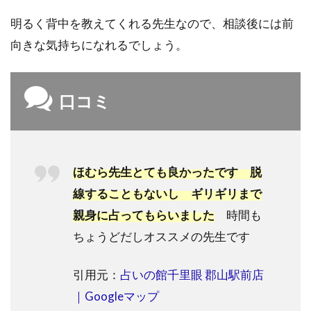
3.1
明るく背中を教えてくれる先生なので、相談後には前
郡山
向きな気持ちになれるでしょう。
で特
に
「当
た
口コミ
る」
と有
名な
占い
は？
ほむら先生とても良かったです 脱
3.2
線することもないし ギリギリまで
郡山
親身に占ってもらいました
時間も
で霊
ちょうどだしオススメの先生です
視占
いが
当た
引用元：
占いの館千里眼 郡山駅前店
る占
｜Googleマップ
い師
は？