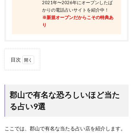
2021年〜2026年にオープンしたば
かりの電話占いサイトを紹介中！
※新規オープンだからこその特典あ
り
目次
1
郡
山
で
郡山で有名な恐ろしいほど当た
有
名
る占い9選
な
恐
ろ
し
ここでは、郡山で有名な当たる占い店を紹介します。
い