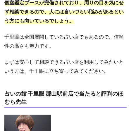
個室鑑定ブースが完備されており、周りの目を気にせ
リチ
ュア
ず相談できるので、人には言いづらい悩みがあるとい
ル 高
う方にも向いているでしょう。
橋壮
司
千里眼は全国展開している占い店でもあるので、信頼
1.9
性の高さも魅力です。
占い
【七
曜占
まずは安心して相談できる占い店を利用してみたいと
庵】
いう方は、千里眼に立ち寄ってみてください。
占術
研究
所
占いの館 千里眼 郡山駅前店で当たると評判のほ
2
郡
むら先生
山
で
当
た
る