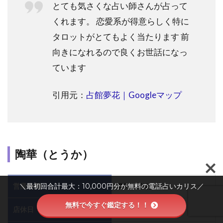
とても気さくな占い師さんが占って
くれます。 恋愛系が得意らしく特に
タロットがとてもよく当たります 前
向きになれるので良くお世話になっ
ています
引用元：
占館夢花｜Googleマップ
陶華（とうか）
＼最初回合計最大：10,000円分が無料の電話占いカリス／
営業時間
要問い合わせ
無料で今すぐ鑑定する！！
店休日
要問い合わせ