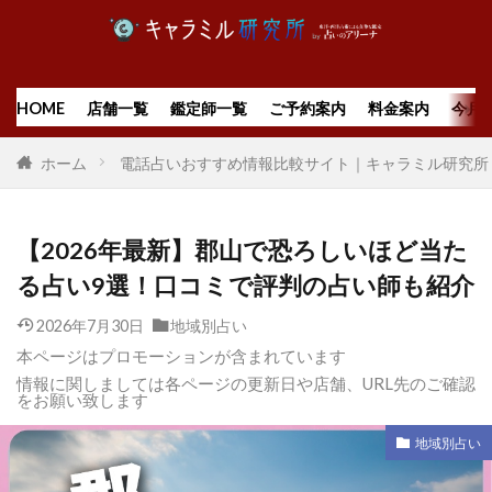
HOME
店舗一覧
鑑定師一覧
ご予約案内
料金案内
今月
ホーム
電話占いおすすめ情報比較サイト｜キャラミル研究所
【2026年最新】郡山で恐ろしいほど当た
る占い9選！口コミで評判の占い師も紹介
2026年7月30日
地域別占い
本ページはプロモーションが含まれています
情報に関しましては各ページの更新日や店舗、URL先のご確認
をお願い致します
地域別占い