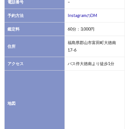
郡山
電話番号
–
の占
い店
予約方法
InstagramのDM
の値
段相
鑑定料
60分：3,000円
場
は？
福島県郡山市富田町大徳南
住所
3.6
17-6
郡山
で恋
アクセス
バス停大徳南より徒歩1分
愛占
いが
当た
る占
い師
は？
地図
3.7
郡山
駅に
近い