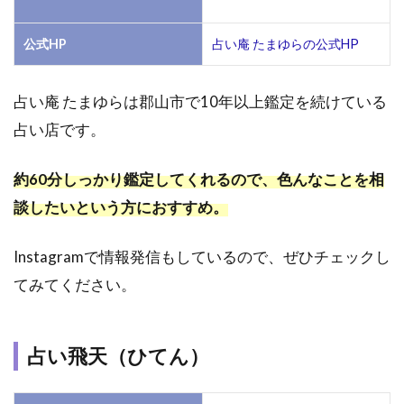
占い
店
公式HP
占い庵 たまゆらの公式HP
は？
3.8
占い庵 たまゆらは郡山市で10年以上鑑定を続けている
郡山
で人
占い店です。
気の
占い
約60分しっかり鑑定してくれるので、色んなことを相
イベ
ント
談したいという方におすすめ。
は？
4
Instagramで情報発信もしているので、ぜひチェックし
お
てみてください。
好
み
の
占
占い飛天（ひてん）
い
店
が