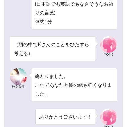
ミ
(日本語でも英語でもなさそうなお祈
を
りの言葉)
踏
ま
※約1分
え
て
｜
神
（頭の中でKさんのことをひたすら
女
考える）
YONE
先
生
は
こ
終わりました。
ん
これであなたと彼の縁も強くなりま
な
神女先生
人
した。
に
オ
ス
ス
ありがとうございます！
メ
YONE