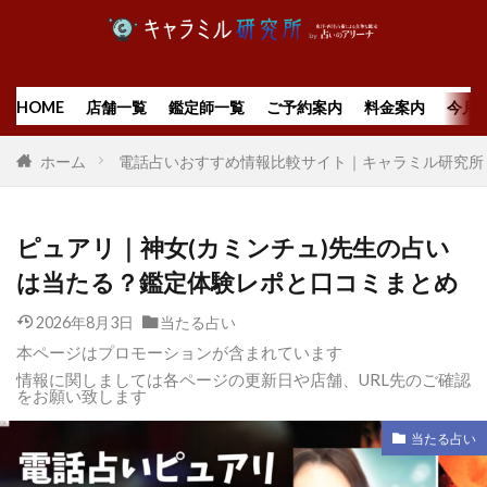
HOME
店舗一覧
鑑定師一覧
ご予約案内
料金案内
今月
ホーム
電話占いおすすめ情報比較サイト｜キャラミル研究所
ピュアリ｜神女(カミンチュ)先生の占い
は当たる？鑑定体験レポと口コミまとめ
2026年8月3日
当たる占い
本ページはプロモーションが含まれています
情報に関しましては各ページの更新日や店舗、URL先のご確認
をお願い致します
当たる占い