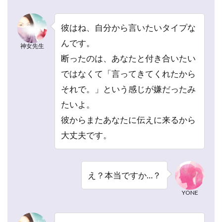
の予
約は
スム
彼はね、自分から言いたいタイプな
ーズ
んです。
だっ
神女先生
た？
断ったのは、あなたと付き合いたい
ではなくて「言ってきてくれたから
2.7
神女
それで。」という感じが嫌だったみ
先生
たいよ。
の鑑
定の
彼からまたあなたに伝えに来るから
流れ
大丈夫です。
はス
ムー
ズだ
っ
え？本当ですか…？
た？
YONE
2.8
神女
先生