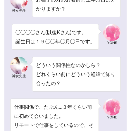
2
かりますか？
神女先生
ピュ
アリ
の神
女
◯◯◯◯さん(以後Kさん)です。
(か
誕生日は１９◯◯年◯月◯日です。
YONE
みん
ち
ゅ)
先生
どういう関係性なのかしら？
と
どれくらい前にどういう経緯で知り
は？
神女先生
合ったの？
2.1
神女
先生
のプ
仕事関係で、たぶん…３年くらい前
ロフ
に初めて会いました。
ィー
YONE
ル
リモートで仕事をしているので、そ