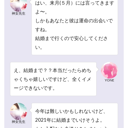
はい、来月(５月）には言ってきます
の鑑
定中
よ〜。
神女先生
に必
しかもあなたと彼は運命の出会いで
要な
情報
すね。
は？
結婚まで行くので安心してくださ
2.9
い。
神女
先生
の鑑
定の
え、結婚まで？？本当だったらめち
まと
ゃくちゃ嬉しいですけど、全くイメ
YONE
め
ージできないです。
3
ピュ
アリ
神女
今年は難しいかもしれないけど、
先生
2021年に結婚までいけそうよ。
神女先生
の口