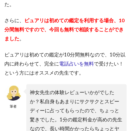
アリ
た。
に登
録
さらに、
ピュアリは初めての鑑定を利用する場合、10
5.2
分間無料ですので、今回も無料で相談することができ
神女
ました
。
先生
を検
索
ピュアリは初めての鑑定が10分間無料なので、10分以
5.3
内に終わらせて、完全に
電話占いを無料
で受けたい！
神女
という方にはオススメの先生です。
先生
に鑑
定を
神女先生の体験レビューいかがでした
申し
込む
か？私自身もあまりにサクサクとスピー
筆者
ディーに占ってもらったので、ちょっと
6
神女
驚きでした。1分の鑑定料金が高めの先生
先生
なので、長い時間かかったらちょっとヤ
に似