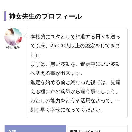
カリ
ス諸
神女先生のプロフィール
縁
（ゆ
か
り）
本格的にユタとして精進する日々を送っ
先生
て以来、25000人以上の鑑定をしてきま
神女先生
6.5
した。
電話
まずは、悪い波動を、鑑定中にいい波動
占い
カリ
へ変える事が出来ます。
ス：
鑑定を始める前と終わった後では、見違
誉清
（よ
える程に声の覇気から違う事でしょう。
す
わたしの能力をどうぞ活用なさって、一
が）
先生
刻も早く幸せになってください。
7
ま
と
在籍
電話占いピュアリ