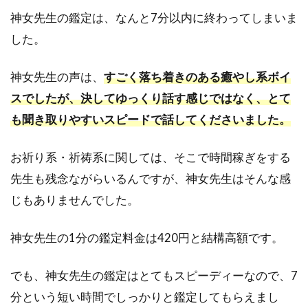
リ
神女先生の鑑定は、なんと7分以内に終わってしまいま
で
した。
神
女
先
神女先生の声は、
すごく落ち着きのある癒やし系ボイ
生
スでしたが、決してゆっくり話す感じではなく、とて
に
鑑
も聞き取りやすいスピードで話してくださいました。
定
し
お祈り系・祈祷系に関しては、そこで時間稼ぎをする
て
も
先生も残念ながらいるんですが、神女先生はそんな感
ら
じもありませんでした。
う
方
法
神女先生の1分の鑑定料金は420円と結構高額です。
5.1
電話
でも、神女先生の鑑定はとてもスピーディーなので、7
占い
分という短い時間でしっかりと鑑定してもらえまし
ピュ