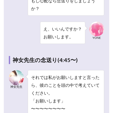
もし心配なら念送りをしましょう
コ
ミ・
か？
評判
は？
3.1
え、いいんですか？
公式
お願いします。
サイ
YONE
トの
口コ
ミ
神女先生の念送り(4:45〜)
3.2
口コ
ミサ
それでは私がお願いしますと言った
イト
の口
ら、彼のことを頭の中で考えていて
神女先生
コミ
ください。
4
「お願いします」
口
〜〜〜〜〜〜〜〜
コ