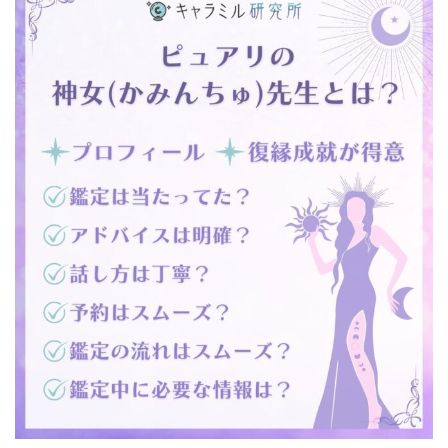
電話
占い
ピュ
アリ
叶蘭
（カ
ラ
ン）
先生
6.3
電話
占い
ウィ
ル香
桜(カ
オン)
先生
6.4
電話
占い