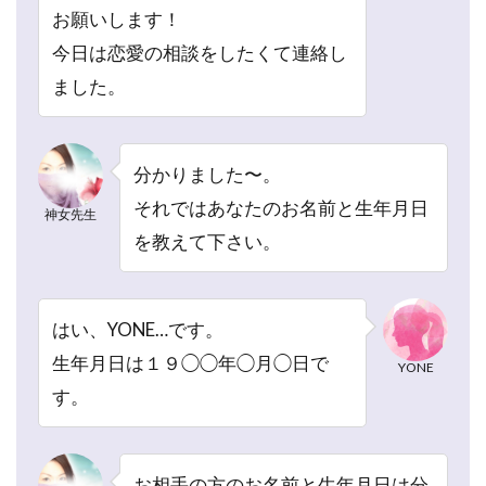
送り
お願いします！
(4:45〜)
今日は恋愛の相談をしたくて連絡し
1.4
ました。
その他
相談
(6:00〜)
分かりました〜。
1.5
鑑定
それではあなたのお名前と生年月日
神女先生
終了
を教えて下さい。
(〜
6:50)
1.6
はい、YONE…です。
神女
先生
生年月日は１９◯◯年◯月◯日で
YONE
の鑑
す。
定体
験の
まと
め
お相手の方のお名前と生年月日は分