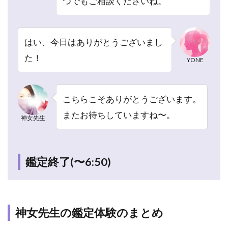
つでもご相談くださいね。
も、
どう
にか
解決
はい、今日はありがとうございまし
した
た！
い
YONE
4.6
6.疲
こちらこそありがとうございます。
れ切
った
またお待ちしていますね〜。
神女先生
心を
ヒー
リン
グし
鑑定終了(〜6:50)
て欲
しい
5
ピ
神女先生の鑑定体験のまとめ
ュ
ア