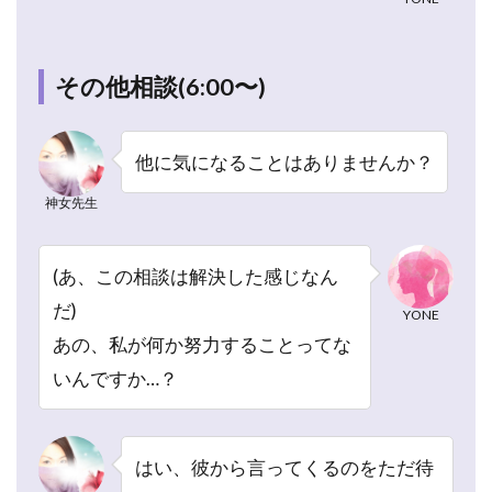
4.1
1.復
縁の
その他相談(6:00〜)
相談
をし
たい
他に気になることはありませんか？
4.2
2.復
神女先生
活愛
の祈
祷を
(あ、この相談は解決した感じなん
して
だ)
ほし
YONE
い(運
あの、私が何か努力することってな
命の
いんですか…？
赤い
糸を
修復
して
はい、彼から言ってくるのをただ待
ほし