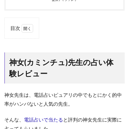
目次
1
神
女
(カ
神女(カミンチュ)先生の占い体
ミ
ン
験レビュー
チ
ュ)
先
生
神女先生は、電話占いピュアリの中でもとにかく的中
の
率がハンパないと人気の先生。
占
い
体
そんな、
電話占いで当たる
と評判の神女先生に実際に
験
占ってもらいました。
レ