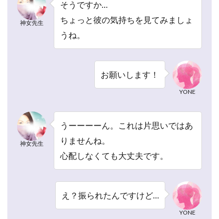
そうですか…
のア
ちょっと彼の気持ちを見てみましょ
ドバ
神女先生
イス
うね。
は明
確だ
っ
た？
お願いします！
2.5
YONE
神女
先生
の話
うーーーーん。これは片思いではあ
し方
りませんね。
は丁
神女先生
寧だ
心配しなくても大丈夫です。
っ
た？
2.6
え？振られたんですけど…
神女
先生
YONE