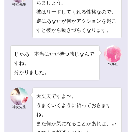
ちましょう。
い)
神女先生
彼はリードしてくれる性格なので、
4.3
3.難
逆にあなたが何かアクションを起こ
しい
すと彼から動きづらくなります。
恋愛
中で
心が
折れ
じゃあ、本当にただ待つ感じなんで
そう
すね。
YONE
4.4
分かりました。
4.真
実を
知り
たい
大丈夫ですよ〜。
4.5
うまくいくように祈っておきます
神女先生
5.難
ね。
しい
また何か気になることがあれば、い
問題
で