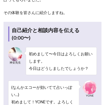
ビ
ュ
その体験を皆さんに紹介しますね。
ー
1.1
自己紹
自己紹介と相談内容を伝える
介と相
(0:00〜)
談内容
を伝え
る
(0:00〜)
初めまして〜今日はよろしくお願い
します。
1.2
神女先生
鑑定し
今日はどうしましたでしょうか？
てもら
う
(2:30〜)
(なんかエコーが効いてて占いっぽ
1.3
い…)
神女先
YONE
生の念
初めまして！YONEです。よろしく