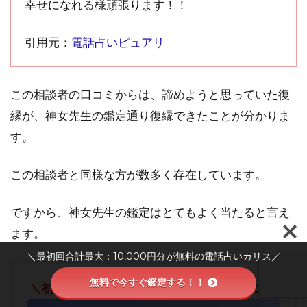
幸せになれる様頑張ります！！
引用元：
電話占いピュアリ
この相談者の口コミからは、諦めようと思っていた復
縁が、神女先生の鑑定通り復縁できたことが分かりま
す。
この相談者と同様な方が数多く存在しています。
ですから、神女先生の鑑定はとてもよく当たると言え
ます。
＼最初回合計最大：10,000円分が無料の電話占いカリス／
無料で今すぐ鑑定する！！
＼初回10分無料お試し鑑定特典キャンペーン／