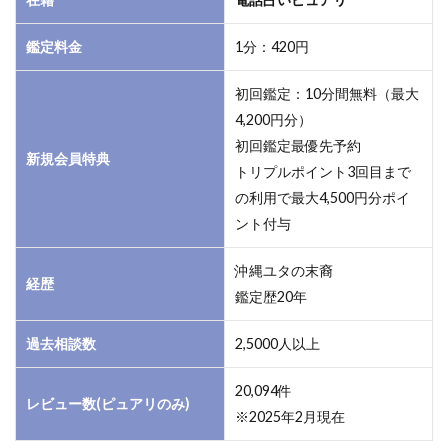
め
鑑定料金
1分：420円
初回鑑定：10分間無料（最大
4,200円分）
初回鑑定最優先予約
新規会員特典
トリプルポイント3回目まで
の利用で最大4,500円分ポイ
ント付与
沖縄ユタの末裔
経歴
鑑定歴20年
過去相談数
2,5000人以上
20,094件
レビュー数(ピュアリのみ)
※2025年2月現在