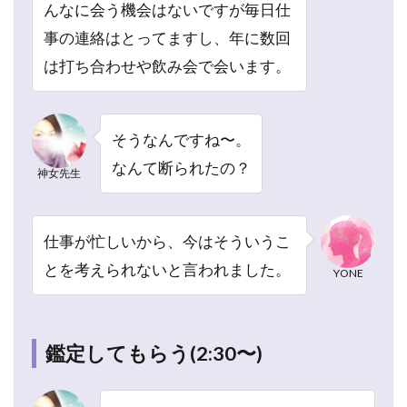
んなに会う機会はないですが毎日仕
2.2
神女先
事の連絡はとってますし、年に数回
生は霊
は打ち合わせや飲み会で会います。
視によ
る復縁
成就・
復活愛
そうなんですね〜。
が得
意！！
なんて断られたの？
神女先生
2.3
神女
先生
仕事が忙しいから、今はそういうこ
の鑑
とを考えられないと言われました。
YONE
定は
当た
って
た？
鑑定してもらう(2:30〜)
2.4
神女
先生