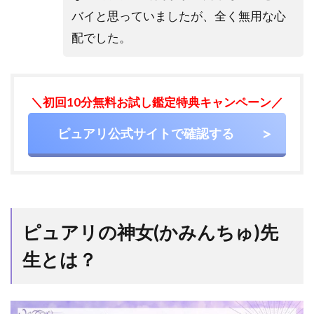
た占
バイと思っていましたが、全く無用な心
術・
配でした。
悩み
相談
が得
意な
占い
＼初回10分無料お試し鑑定特典キャンペーン／
師
ピュアリ公式サイトで確認する
6.1
電話
占い
ピュ
アリ
美愛
ピュアリの神女(かみんちゅ)先
（ビ
ア
生とは？
ン）
先生
6.2