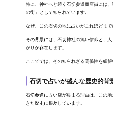
特に、神社へと続く石切参道商店街には、
で占
いが
の街」として知られています。
盛ん
な歴
なぜ、この石切の地に占いがこれほどまで
史的
背景
その背景には、石切神社の篤い信仰と、人
1.2
がりが存在します。
「デ
ンボ
ここででは、その知られざる関係性を紐解
の神
様」
と占
いの
石切で占いが盛んな歴史的背
繋が
り
石切参道に占い店が集まる理由は、この地
1.3
きた歴史に根差しています。
石切
なら