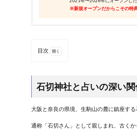
2021年〜2026年にオープン
※新規オープンだからこその特
目次
1
石切
神社
と占
石切神社と占いの深い関
いの
深い
関係
大阪と奈良の県境、生駒山の麓に鎮座する
と
は？
通称「石切さん」として親しまれ、古くか
1.1
石切