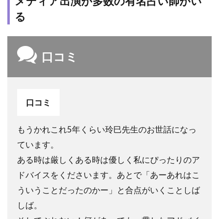
メディア出演が多数の有名占い師がい
先生
る
3.3
ホワ
イト
口コミ
ロー
ズ先
生
4
口コミ
電
話
占
もうかれこれ5年くらい玲巳先生のお世話になっ
い
ています。
フ
ル
ある時は厳しくある時は優しく私にぴったりのア
ゴ
ドバイスをくださいます。あとで「あーあれはこ
ラ
の
ういうことだったのかー」と合点がいくことしば
利
しば。
用
方