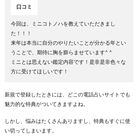
先払
口コミ
い制
なの
で、
今回は、ミニコトノハを教えていただきまし
後か
た！！！
ら追
加料
来年は本当に自分のやりたいことが分かる年とい
金を
うことで、期待に胸を膨らませています^ ^
請求
され
ミニとは思えない鑑定内容です！是非是非色々な
るこ
方に受けてほしいです！
とが
ない
2
新規で登録したときには、どこの電話占いサイトでも
フル
魅力的な特典がついてきますよね。
ゴラ
って
どん
しかし、悩みはたくさんありますし、特典もすぐに使
な会
い切ってしまいます。
社？