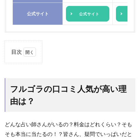
公式サイト
公式サイト
公式
目次
1
フル
ゴラ
の口
フルゴラの口コミ人気が高い理
コミ
人気
由は？
が高
い理
由
は？
どんな占い師さんがいるの？料金はどれくらい？そも
1.1
そも本当に当たるの！？皆さん、疑問でいっぱいだと
キャ