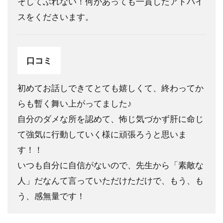
そしてぶれない！何があっても一貫したアドバイ
法
スをくださいます。
4.1
登録
方法
口コミ
4.2
⑤メ
初めてお話しできてとても嬉しくて、終わってか
ール
の確
らも暫く舞い上がってました♪
認
自分のダメな所を認めて、怖じ気づかず肝に命じ
て強気に行動していく様に頑張ろうと思いま
す！！
いつも自分に自信がないので、先生から「素敵な
人」だなんて言っていただけただけで、もう、も
う、感無量です！