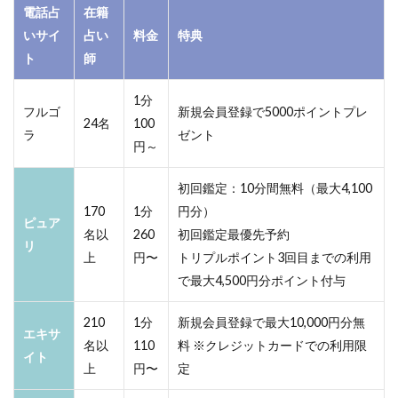
電話占
在籍
いサイ
占い
料金
特典
ト
師
1分
フルゴ
新規会員登録で5000ポイントプレ
24名
100
ラ
ゼント
円～
初回鑑定：10分間無料（最大4,100
170
1分
円分）
ピュア
名以
260
初回鑑定最優先予約
リ
上
円〜
トリプルポイント3回目までの利用
で最大4,500円分ポイント付与
210
1分
新規会員登録で最大10,000円分無
エキサ
名以
110
料 ※クレジットカードでの利用限
イト
上
円〜
定