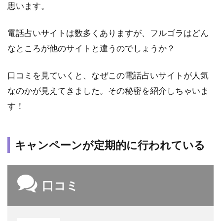
思います。
ンペ
ーン
が定
電話占いサイトは数多くありますが、フルゴラはどん
期的
なところが他のサイトと違うのでしょうか？
に行
われ
てい
口コミを見ていくと、なぜこの電話占いサイトが人気
る
なのかが見えてきました。その秘密を紹介しちゃいま
1.2
す！
メデ
ィア
出演
キャンペーンが定期的に行われている
が多
数の
有名
占い
口コミ
師が
いる
1.3