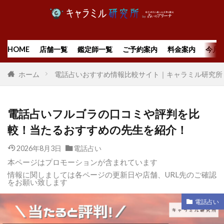
HOME
店舗一覧
鑑定師一覧
ご予約案内
料金案内
今月
ホーム
電話占いおすすめ情報比較サイト｜キャラミル研究所
電話占いフルゴラの口コミや評判を比
較！当たるおすすめの先生を紹介！
2026年8月3日
電話占い
本ページはプロモーションが含まれています
情報に関しましては各ページの更新日や店舗、URL先のご確認
をお願い致します
電話占い