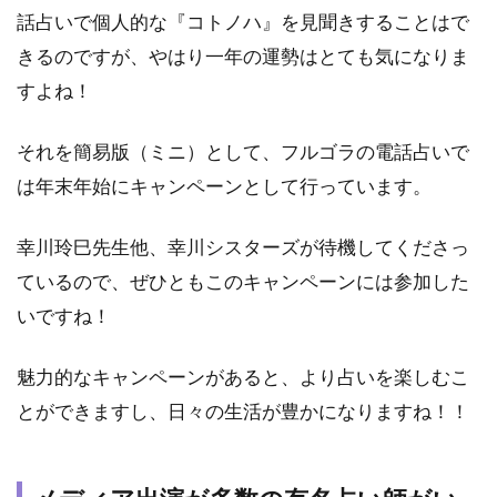
当
話占いで個人的な『コトノハ』を見聞きすることはで
た
る
きるのですが、やはり一年の運勢はとても気になりま
と
すよね！
話
題
の
それを簡易版（ミニ）として、フルゴラの電話占いで
占
は年末年始にキャンペーンとして行っています。
い
師
の
幸川玲巳先生他、幸川シスターズが待機してくださっ
先
ているので、ぜひともこのキャンペーンには参加した
生
いですね！
3.1
幸川
魅力的なキャンペーンがあると、より占いを楽しむこ
玲巳
先生
とができますし、日々の生活が豊かになりますね！！
3.2
幸川
薫子