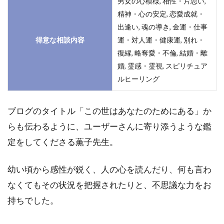
男女の心模様, 相性・片思い,
精神・心の安定, 恋愛成就・
出逢い, 魂の導き, 金運・仕事
得意な相談内容
運・対人運・健康運, 別れ・
復縁, 略奪愛・不倫, 結婚・離
婚, 霊感・霊視, スピリチュア
ルヒーリング
ブログのタイトル「この世はあなたのためにある」か
らも伝わるように、ユーザーさんに寄り添うような鑑
定をしてくださる薫子先生。
幼い頃から感性が鋭く、人の心を読んだり、何も言わ
なくてもその状況を把握されたりと、不思議な力をお
持ちでした。