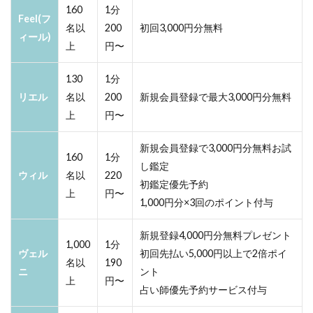
160
1分
Feel(フ
名以
200
初回3,000円分無料
ィール)
上
円〜
130
1分
リエル
名以
200
新規会員登録で最大3,000円分無料
上
円〜
新規会員登録で3,000円分無料お試
160
1分
し鑑定
ウィル
名以
220
初鑑定優先予約
上
円〜
1,000円分×3回のポイント付与
新規登録4,000円分無料プレゼント
1,000
1分
ヴェル
初回先払い5,000円以上で2倍ポイ
名以
190
ニ
ント
上
円〜
占い師優先予約サービス付与