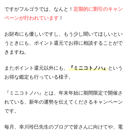
2.1
ですがフルゴラでは、なんと！
定期的に割引のキャン
フル
ゴラ
ペーンが行われています
！
を他
の電
お財布にも優しいですし、もう少し聞いてほしいとい
話占
いサ
うときにも、ポイント還元でお得に相談することがで
イト
きますね。
と比
較
またポイント還元以外にも、
『ミニコトノハ』
という
3
お得な鑑定も行っている様子。
電
話
占
『ミニコトノハ』とは、年末年始に期間限定で開催さ
い
フ
れている、新年の運勢を伝えてくださるキャンペーン
ル
です。
ゴ
ラ
で
毎月、幸川玲巳先生のブログで皆さんに向けてや、電