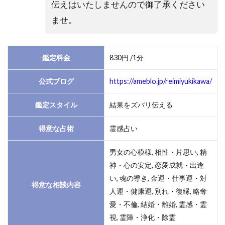
伝えはいたしませんので御了承ください
ませ。
鑑定料金
830円 /1分
公式ブログ
https://ameblo.jp/reimiyukikawa/
鑑定スタイル
結果をズバリ伝える
得意な占術
霊感占い
男女の心模様, 相性・片思い, 精
神・心の安定, 恋愛成就・出逢
い, 魂の導き, 金運・仕事運・対
得意な相談内容
人運・健康運, 別れ・復縁, 略奪
愛・不倫, 結婚・離婚, 霊感・霊
視, 霊障・浄化・除霊