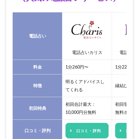
電話占い
電話占いカリス
電話占い
料金
1分260円〜
1分220円〜
明るくアドバイスし
特徴
縁結びが人
てくれる
初回合計最大：
初回登録で3
初回特典
10,000円分無料
無料ポイン
口コミ・評判
口コミ・評判
口コミ