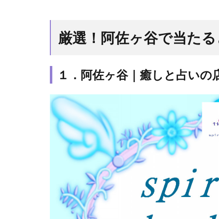
厳
選！
阿佐
厳選！阿佐ヶ谷で当たる
ヶ谷
で当
たる
１．阿佐ヶ谷｜癒しと占いの店 
と有
名な
占い
店7
選
1.1
１．
阿佐
ヶ谷
｜癒
しと
占い
の店