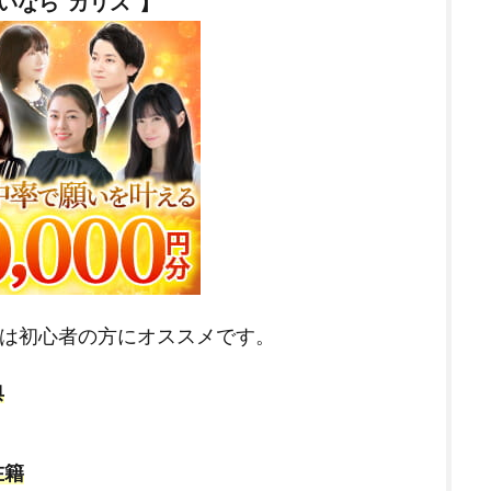
いなら”カリス”】
“は初心者の方にオススメです。
典
在籍