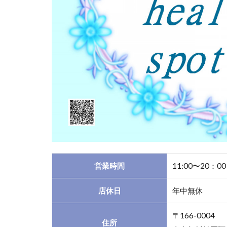
Hery
阿佐
ヶ谷
店
1.2
2．
阿佐
ヶ谷
｜ア
ネラ
＆龍
穴堂
営業時間
11:00〜20：00
1.3
３．
店休日
年中無休
阿佐
ヶ谷
｜占
〒166-0004
住所
いサ