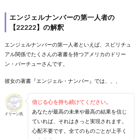
【22222】
の意味や
エンジェルナンバーの第一人者の
メッセー
ジは？
【22222】の解釈
2.5
仕事
｜エンジ
エンジェルナンバーの第一人者といえば、スピリチュ
ェルナン
アル関係でたくさんの著書を持つアメリカのドリー
バー
【22222】
ン・バーチューさんです。
の意味や
メッセー
彼女の著書『エンジェル・ナンバー』では、、、
ジは？
2.6
金運
｜エンジ
信じる心を持ち続けてください。
ェルナン
あなたが最高の未来や最高の結果を信じ
ドリーン氏
バー
ていれば、それはきっと実現されます。
【22222】
の意味や
心配不要です。全てのものごとが上手く
メッセー