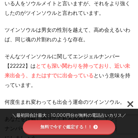
いる人をソウルメイトと言いますが、それをより強く
したのがツインソウルと言われています。
ツインソウルは男女の性別を越えて、高め会えるいわ
ば、同じ魂の片割れのような存在。
そんなツインソウルに関してエンジェルナンバー
【22222】は
とても深い関わりを持っており、近い未
来出会う、またはすでに出会っている
という意味を持
っています。
何度生まれ変わっても出会う運命のツインソウル。
＼最初回合計最大：10,000円分が無料の電話占いカリス／
あなたを理解し助けてくれる存在なので、エンジェル
無料で今すぐ鑑定する！！
ナンバー22222が出た場合は、注意深く人を見るよう
にしましょう。