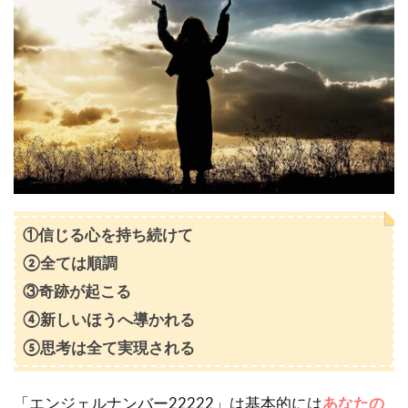
の
【22222】
の解釈
2
前兆
｜エンジ
ェルナン
バー
【22222】
を見たら
何が起き
る？
①信じる心を持ち続けて
2.1
恋愛
②全ては順調
｜エンジ
ェルナン
③奇跡が起こる
バー
④新しいほうへ導かれる
【22222】
の意味や
⑤思考は全て実現される
メッセー
ジは？
「エンジェルナンバー22222」は基本的には
あなたの