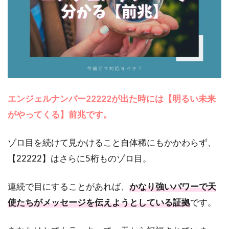
ンレイ｜
エンジェ
ルナンバ
ー
【22222】
の意味や
メッセー
ジは？
エンジェルナンバー22222が出た時には【明るい未来
3
もっ
がやってくる】前兆です。
と細
かく
ゾロ目を続けて見かけること自体稀にもかかわらず、
知り
たい
【22222】はさらに5桁ものゾロ目。
人は
プロ
の占
連続で目にすることがあれば、
かなり強いパワーで天
い師
使たちがメッセージを伝えようとしている証拠
です。
に無
料相
談！