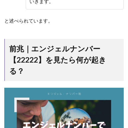
いきます。
ジは？
2.7
健康
｜エンジ
と述べられています。
ェルナン
バー
【22222】
の意味や
前兆｜エンジェルナンバー
メッセー
ジは？
【22222】を見たら何が起き
2.8
ツイ
る？
ンソウル
｜エンジ
ェルナン
バー
【22222】
の意味や
メッセー
ジは？
2.9
ツイ