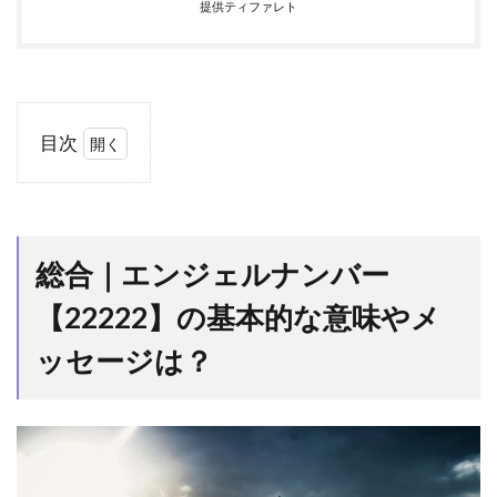
提供ティファレト
目次
1
総合
｜エンジ
ェルナン
バー
総合｜エンジェルナンバー
【22222】
の基本的
【22222】の基本的な意味やメ
な意味や
メッセー
ッセージは？
ジは？
1.1
エン
ジェルナ
ンバーの
第一人者