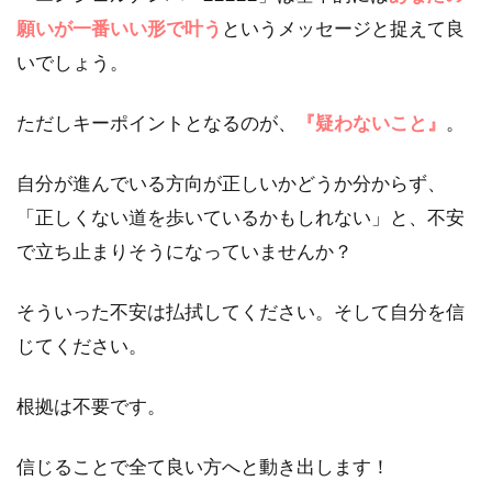
2.2
復縁
願いが一番いい形で叶う
というメッセージと捉えて良
｜エンジ
ェルナン
いでしょう。
バー
【22222】
ただしキーポイントとなるのが、
『疑わないこと』
。
の意味や
メッセー
ジは？
自分が進んでいる方向が正しいかどうか分からず、
2.3
片思
「正しくない道を歩いているかもしれない」と、不安
い｜エン
で立ち止まりそうになっていませんか？
ジェルナ
ンバー
【22222】
そういった不安は払拭してください。そして自分を信
の意味や
じてください。
メッセー
ジは？
根拠は不要です。
2.4
結婚
｜エンジ
信じることで全て良い方へと動き出します！
ェルナン
バー