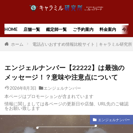
HOME
店舗一覧
鑑定師一覧
ご予約案内
料金案内
今月
ホーム
電話占いおすすめ情報比較サイト｜キャラミル研究所
エンジェルナンバー【22222】は最強の
メッセージ！？意味や注意点について
2026年8月3日
エンジェルナンバー
本ページはプロモーションが含まれています
情報に関しましては各ページの更新日や店舗、URL先のご確認
をお願い致します
エンジェルナンバー