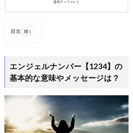
提供ティファレト
目次
1
エン
ジェルナ
ンバー
【1234】
エンジェルナンバー【1234】の
の基本的
な意味や
基本的な意味やメッセージは？
メッセー
ジは？
1.1
1.
エンジェ
ルナンバ
ーの第一
人者の
【1234】