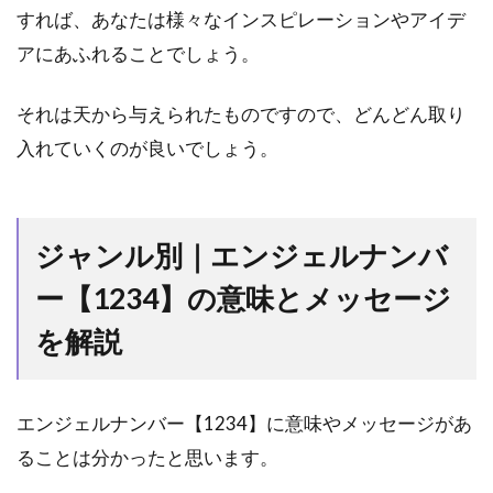
3.親
すれば、あなたは様々なインスピレーションやアイデ
しい
人を
アにあふれることでしょう。
食事
に誘
それは天から与えられたものですので、どんどん取り
う
入れていくのが良いでしょう。
3.4
4.
エンジェ
ルナンバ
ー
ジャンル別｜エンジェルナンバ
「1234」
見て実践
ー【1234】の意味とメッセージ
するとど
うなる？
を解説
4
最後
に｜
エンジェルナンバー【1234】に意味やメッセージがあ
もっ
ることは分かったと思います。
と細
かく