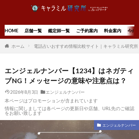
HOME
店舗一覧
鑑定師一覧
ご予約案内
料金案内
今月
ホーム
電話占いおすすめ情報比較サイト｜キャラミル研究所
エンジェルナンバー【1234】はネガティ
ブNG！メッセージの意味や注意点は？
2026年8月3日
エンジェルナンバー
本ページはプロモーションが含まれています
情報に関しましては各ページの更新日や店舗、URL先のご確認
をお願い致します
エンジェルナンバー