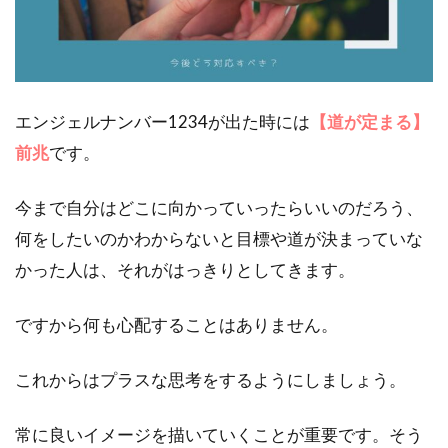
疎遠
にな
って
いる
友人
に連
エンジェルナンバー1234が出た時には
【道が定まる】
絡す
前兆
です。
る
3.2
今まで自分はどこに向かっていったらいいのだろう、
2.苦
何をしたいのかわからないと目標や道が決まっていな
手意
識の
かった人は、それがはっきりとしてきます。
ある
人に
ですから何も心配することはありません。
笑顔
で挨
拶す
これからはプラスな思考をするようにしましょう。
る
3.3
常に良いイメージを描いていくことが重要です。そう