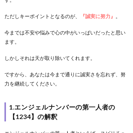
【1234】
の意味や
ただしキーポイントとなるのが、
『誠実に努力』
。
メッセー
ジは？
今までは不安や悩みで心の中がいっぱいだったと思い
2.4
4.
結婚｜エ
ます。
ンジェル
ナンバー
しかしそれは天が取り除いてくれます。
【1234】
の意味や
メッセー
ですから、あなたは今まで通りに誠実さを忘れず、努
ジは？
力を継続してください。
2.5
5.
仕事｜エ
ンジェル
1.エンジェルナンバーの第一人者の
ナンバー
【1234】
【1234】の解釈
の意味や
メッセー