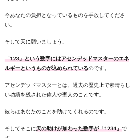
恋愛｜エ
ンジェル
今あなたの負担となっているものを手放してくださ
ナンバー
【1234】
い。
の意味や
メッセー
ジは？
そして天に願いましょう。
2.2
2.
「123」という数字にはアセンデッドマスターのエネ
復縁｜エ
ンジェル
ルギーというものが込められている
のです。
ナンバー
【1234】
アセンデッドマスターとは、過去の歴史上で素晴らし
の意味や
メッセー
い功績を残された偉人や聖人のことです。
ジは？
2.3
3.
彼らはあなたのことを助けてくれるのです。
片思い｜
エンジェ
そしてそこに
天の助けが加わった数字が「1234」
で
ルナンバ
ー
す。