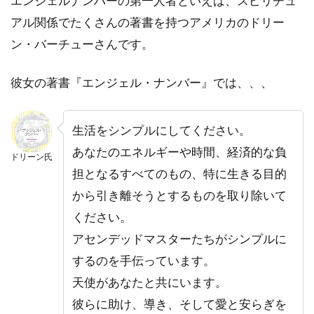
エンジェルナンバーの第一人者といえば、スピリチュ
ジは？
アル関係でたくさんの著書を持つアメリカのドリー
2.6
6.
ン・バーチューさんです。
金運｜エ
ンジェル
ナンバー
彼女の著書『エンジェル・ナンバー』では、、、
【1234】
の意味や
メッセー
生活をシンプルにしてください。
ジは？
あなたのエネルギーや時間、経済的な負
2.7
7.
ドリーン氏
担となるすべてのもの、特に生きる目的
ツインソ
ウル｜エ
から引き離そうとするものを取り除いて
ンジェル
ください。
ナンバー
【1234】
アセンデッドマスターたちがシンプルに
の意味や
するのを手伝っています。
メッセー
ジは？
天使があなたと共にいます。
2.8
8.
彼らに助け、導き、そして愛と安らぎを