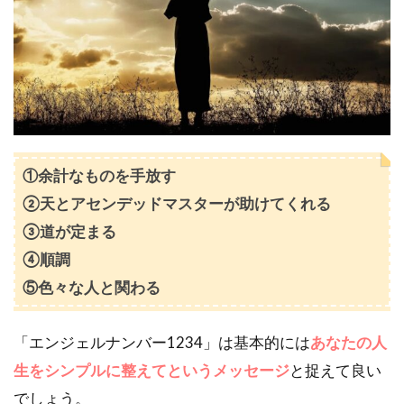
の解釈
1.2
2.
前兆｜エ
ンジェル
ナンバー
【1234】
を見たら
何が起き
る？
①余計なものを手放す
2
ジャ
②天とアセンデッドマスターが助けてくれる
ンル別｜
③道が定まる
エンジェ
④順調
ルナンバ
ー
⑤色々な人と関わる
【1234】
の意味と
メッセー
「エンジェルナンバー1234」は基本的には
あなたの人
ジを解説
生をシンプルに整えてというメッセージ
と捉えて良い
2.1
1.
でしょう。