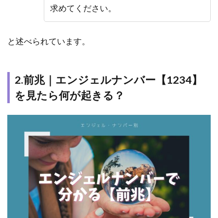
ツインレ
求めてください。
イ｜エン
ジェルナ
ンバー
と述べられています。
【1234】
の意味や
メッセー
ジは？
2.前兆｜エンジェルナンバー【1234】
3
エン
を見たら何が起きる？
ジェルナ
ンバー
「1234」
を見たら
実践すべ
きこと
は？
3.1
1.な
んと
なく