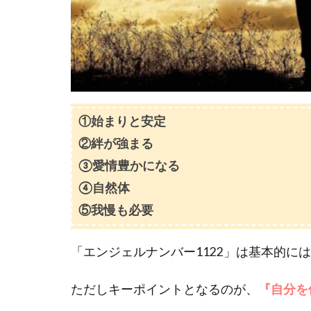
る？
2.1
恋
愛｜エン
ジェルナ
ンバー
【1122】
の意味や
①始まりと安定
メッセー
②絆が強まる
ジは？
③愛情豊かになる
2.2
復
④自然体
縁｜エン
ジェルナ
⑤我慢も必要
ンバー
【1122】
「エンジェルナンバー1122」は基本的に
の意味や
メッセー
ジは？
ただしキーポイントとなるのが、
『自分を
2.3
片