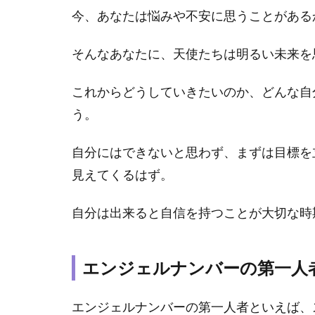
今、あなたは悩みや不安に思うことがある
思い｜エ
ンジェル
ナンバー
そんなあなたに、天使たちは明るい未来を
【1122】
の意味や
これからどうしていきたいのか、どんな自
メッセー
う。
ジは？
2.4
結
自分にはできないと思わず、まずは目標を
婚｜エン
見えてくるはず。
ジェルナ
ンバー
【1122】
自分は出来ると自信を持つことが大切な時
の意味や
メッセー
ジは？
エンジェルナンバーの第一人者
2.5
仕
事｜エン
エンジェルナンバーの第一人者といえば、