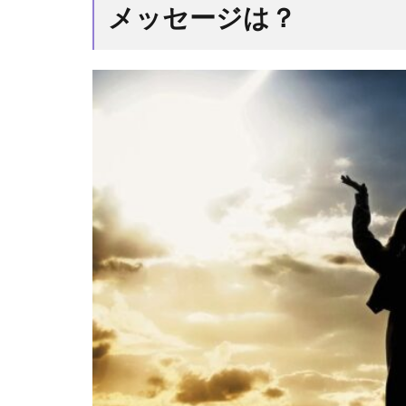
の基本的
メッセージは？
な意味や
メッセー
ジは？
1.1
エ
ンジェル
ナンバー
の第一人
者の
【1122】
の解釈
2
前兆
｜エンジ
ェルナン
バー
【1122】
を見たら
何が起き