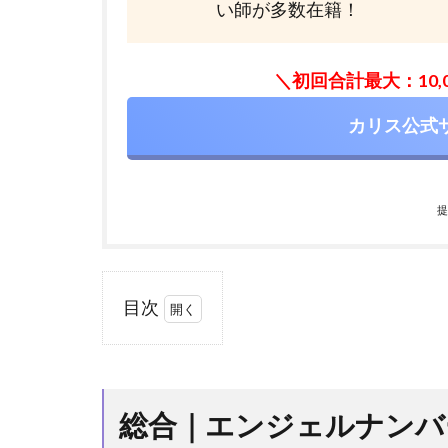
い師が多数在籍！
＼初回合計最大：10
カリス公式
提
目次
1
総合
｜エンジ
ェルナン
バー
総合｜エンジェルナンバ
【1122】