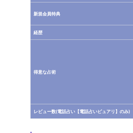
1.2
新規会員特典
2.彩
美(あ
み)先
経歴
生の
鑑定
料
1.3
2.彩
得意な占術
美(あ
み)先
生が
扱う
占術
レビュー数(電話占い【電話占いピュアリ】のみ)
1.4
3.彩
美(あ