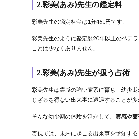
2.彩美(あみ)先生の鑑定料
み)先
生の
得意
彩美先生の鑑定料金は1分460円です。
な相
談内
彩美先生のように鑑定歴20年以上のベテラ
容
ことは少なくありません。
2
電
話
2.彩美(あみ)先生が扱う占術
占
い
ピ
彩美先生は霊感の強い家系に育ち、幼少期
ュ
じざるを得ない出来事に遭遇することが多
ア
リ
｜
そんな幼少期の体験を活かして、
霊感や霊
彩
美
霊視では、未来に起こる出来事を予知する
(あ