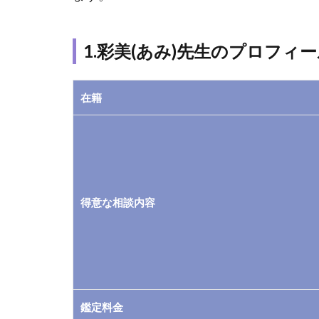
フ
ィ
ー
1.彩美(あみ)先生のプロフィ
ル
や
基
在籍
本
的
な
情
報
1.1
得意な相談内容
1.彩
美(あ
み)先
生の
プロ
フィ
鑑定料金
ール