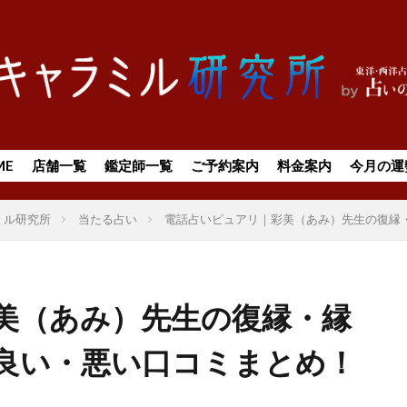
ME
店舗一覧
鑑定師一覧
ご予約案内
料金案内
今月の運
ミル研究所
当たる占い
電話占いピュアリ｜彩美（あみ）先生の復縁
美（あみ）先生の復縁・縁
良い・悪い口コミまとめ！