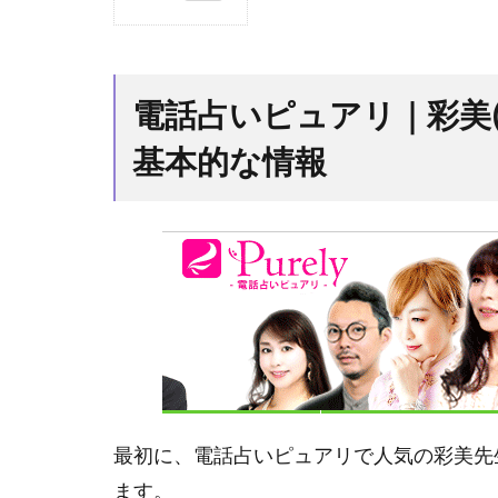
1
電
話
占
電話占いピュアリ｜彩美
い
ピ
基本的な情報
ュ
ア
リ
｜
彩
美
(あ
み)
先
生
の
最初に、電話占いピュアリで人気の彩美先
プ
ロ
ます。