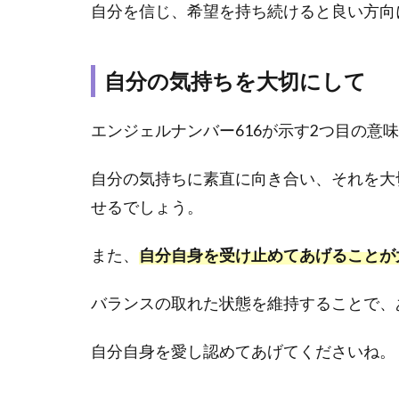
自分を信じ、希望を持ち続けると良い方向
ーナン
バー！
エンジ
自分の気持ちを大切にして
ェルナ
ンバー
との違
エンジェルナンバー616が示す2つ目の意
いは？
2.1
自分の気持ちに素直に向き合い、それを大
「エ
せるでしょう。
ンジ
ェル
また、
自分自身を受け止めてあげることが
ナン
バ
ー」
バランスの取れた状態を維持することで、
と
「ミ
自分自身を愛し認めてあげてくださいね。
ラー
ナン
バ