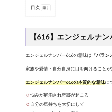
目次
1
【616】
エンジ
ェルナ
【616】エンジェルナ
ンバー
の本質
的な意
エンジェルナンバー616の意味は『
バラン
味と
は？
家族や愛情・自分自身に目を向けることが
1.1
悩み
エンジェルナンバー616の本質的な意味
に
が解
消さ
悩みが解消され奇跡が起こる
れ奇
跡が
自分の気持ちを大切にして
起こ
る