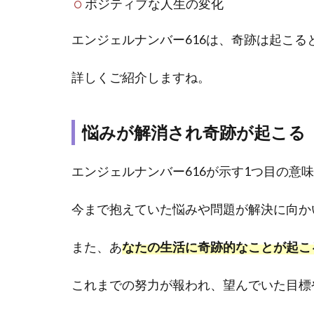
ポジティブな人生の変化
1.2
エンジェルナンバー616は、奇跡は起こ
自分
の気
詳しくご紹介しますね。
持ち
を大
切に
して
悩みが解消され奇跡が起こる
1.3
ポジ
エンジェルナンバー616が示す1つ目の意
ティ
ブな
今まで抱えていた悩みや問題が解決に向か
人生
の変
また、あ
なたの生活に奇跡的なことが起こ
化
2
これまでの努力が報われ、望んでいた目標
【616】
はミラ