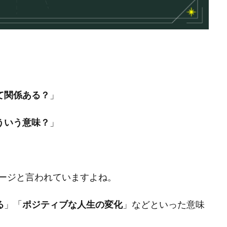
て関係ある？
」
ういう意味？
」
ージと言われていますよね。
る
」「
ポジティブな人生の変化
」などといった意味